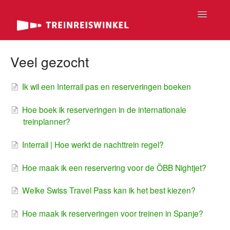
Toggle
Navigatio
FAQ Home
Veel gezocht
FAQ Tickets
Ik wil een Interrail pas en reserveringen boeken
FAQ Rondreizen
Hoe boek ik reserveringen in de internationale
treinplanner?
FAQ Passen
Interrail | Hoe werkt de nachttrein regel?
FAQ Luxe
Hoe maak ik een reservering voor de ÖBB Nightjet?
Contact
Welke Swiss Travel Pass kan ik het best kiezen?
Hoe maak ik reserveringen voor treinen in Spanje?