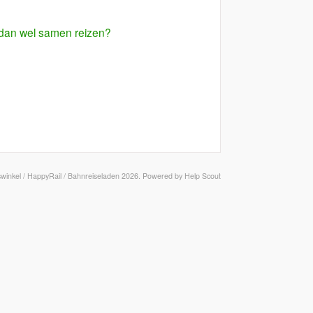
 dan wel samen reizen?
swinkel / HappyRail / Bahnreiseladen
2026.
Powered by
Help Scout