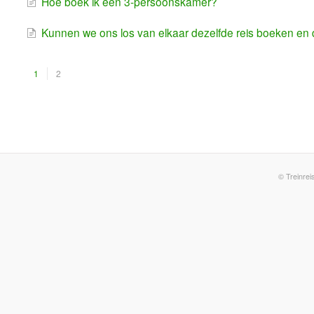
Hoe boek ik een 3-persoonskamer?
Kunnen we ons los van elkaar dezelfde reis boeken en
1
2
©
Treinrei