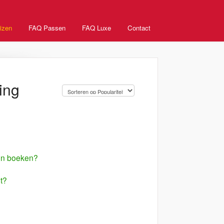
izen
FAQ Passen
FAQ Luxe
Contact
ing
en boeken?
nt?