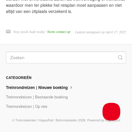
waardoor men ter plekke het reisplan moet aanpassen en niet
altijd van een zitplaats verzekerd is.
Nog steeds hulp nodig?
Neem contact op
Laatste aangepast op April 17, 2025
CATEGORIEËN
Treinrondreizen | Nieuwe boeking
Treinrondreizen | Bestaande boeking
Treinrondreizen | Op reis
©
Treinreiswinkel / HappyRail / Bahnreiseladen
2026.
Powered by
Help Scout