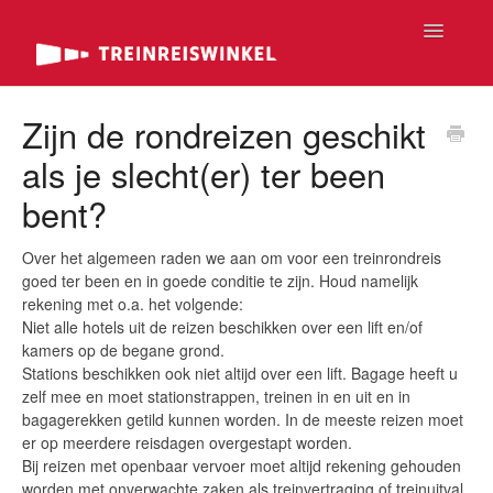
Toggle
Navigatio
FAQ Home
Zijn de rondreizen geschikt
als je slecht(er) ter been
FAQ Tickets
bent?
FAQ Rondreizen
Over het algemeen raden we aan om voor een treinrondreis
FAQ Passen
goed ter been en in goede conditie te zijn. Houd namelijk
rekening met o.a. het volgende:
FAQ Luxe
Niet alle hotels uit de reizen beschikken over een lift en/of
kamers op de begane grond.
Stations beschikken ook niet altijd over een lift. Bagage heeft u
Contact
zelf mee en moet stationstrappen, treinen in en uit en in
bagagerekken getild kunnen worden. In de meeste reizen moet
er op meerdere reisdagen overgestapt worden.
Bij reizen met openbaar vervoer moet altijd rekening gehouden
worden met onverwachte zaken als treinvertraging of treinuitval,