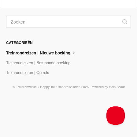
CATEGORIEËN
Treinrondreizen | Nieuwe boeking
Treinrondreizen | Bestaande boeking
Treinrondreizen | Op reis
©
Treinreiswinkel / HappyRail / Bahnreiseladen
2026.
Powered by
Help Scout