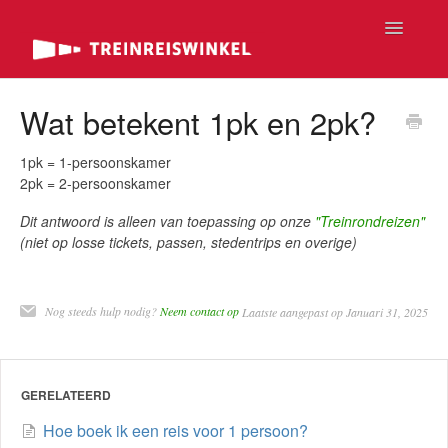
Toggle
Navigatio
FAQ Home
Wat betekent 1pk en 2pk?
FAQ Tickets
1pk = 1-persoonskamer
2pk = 2-persoonskamer
FAQ Rondreizen
Dit antwoord is alleen van toepassing op onze
"Treinrondreizen"
(niet op losse tickets, passen, stedentrips en overige)
FAQ Passen
FAQ Luxe
Nog steeds hulp nodig?
Neem contact op
Laatste aangepast op Januari 31, 2025
Contact
GERELATEERD
Hoe boek ik een reis voor 1 persoon?