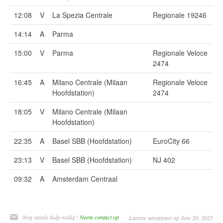
12:08
V
La Spezia Centrale
Regionale 19246
14:14
A
Parma
15:00
V
Parma
Regionale Veloce
2474
16:45
A
Milano Centrale (Milaan
Regionale Veloce
Hoofdstation)
2474
18:05
V
Milano Centrale (Milaan
Hoofdstation)
22:35
A
Basel SBB (Hoofdstation)
EuroCity 66
23:13
V
Basel SBB (Hoofdstation)
NJ 402
09:32
A
Amsterdam Centraal
Nog steeds hulp nodig?
Neem contact op
Laatste aangepast op Juni 20, 2025