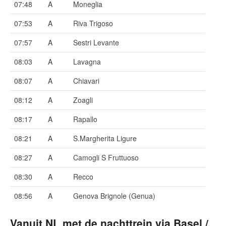
07:48
A
Moneglia
07:53
A
Riva Trigoso
07:57
A
Sestri Levante
08:03
A
Lavagna
08:07
A
Chiavari
08:12
A
Zoagli
08:17
A
Rapallo
08:21
A
S.Margherita Ligure
08:27
A
Camogli S Fruttuoso
08:30
A
Recco
08:56
A
Genova Brignole (Genua)
Vanuit NL met de nachttrein via Basel /