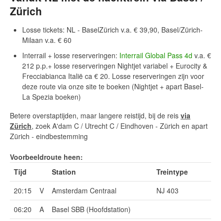
Zürich
Losse tickets: NL - BaselZürich v.a. € 39,90, Basel/Zürich-
Milaan v.a. € 60
Interrail + losse reserveringen:
Interrail Global Pass 4d
v.a. €
212 p.p.+ losse reserveringen Nightjet variabel + Eurocity &
Frecciabianca Italië ca € 20. Losse reserveringen zijn voor
deze route via onze site te boeken (Nightjet + apart Basel-
La Spezia boeken)
Betere overstaptijden, maar langere reistijd, bij de reis
via
Zürich
, zoek A'dam C / Utrecht C / Eindhoven - Zürich en apart
Zürich - eindbestemming
Voorbeeldroute heen:
Tijd
Station
Treintype
20:15
V
Amsterdam Centraal
NJ 403
06:20
A
Basel SBB (Hoofdstation)