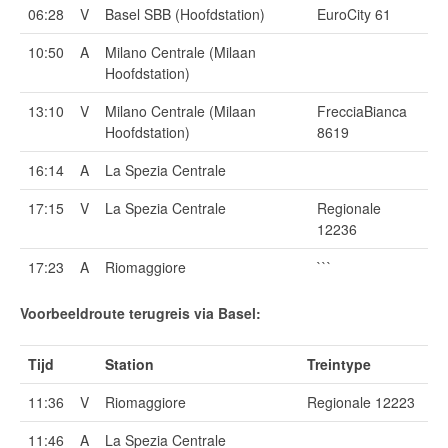
06:28
V
Basel SBB (Hoofdstation)
EuroCity 61
10:50
A
Milano Centrale (Milaan
Hoofdstation)
13:10
V
Milano Centrale (Milaan
FrecciaBianca
Hoofdstation)
8619
16:14
A
La Spezia Centrale
17:15
V
La Spezia Centrale
Regionale
12236
17:23
A
Riomaggiore
```
Voorbeeldroute terugreis via Basel:
Tijd
Station
Treintype
11:36
V
Riomaggiore
Regionale 12223
11:46
A
La Spezia Centrale