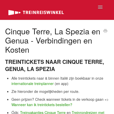
Toggle
Navigatio
FAQ Home
Cinque Terre, La Spezia en
Genua - Verbindingen en
FAQ Tickets
Kosten
FAQ Rondreizen
TREINTICKETS NAAR CINQUE TERRE,
FAQ Passen
GENUA, LA SPEZIA
FAQ Luxe
Alle treintickets naar & binnen Italië zijn boekbaar in onze
internationale treinplanner
(en app)
Contact
Zie hieronder de mogelijkheden per route.
Geen prijzen? Check wanneer tickets in de verkoop gaan =>
Wanneer kan ik treintickets bestellen?
Óók:
Treinvakanties Cinque Terre
en
Treinrondreizen met