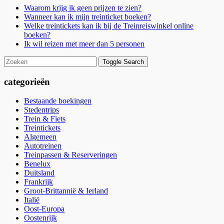
Waarom krijg ik geen prijzen te zien?
Wanneer kan ik mijn treinticket boeken?
Welke treintickets kan ik bij de Treinreiswinkel online
boeken?
Ik wil reizen met meer dan 5 personen
Toggle Search
categorieën
Bestaande boekingen
Stedentrips
Trein & Fiets
Treintickets
Algemeen
Autotreinen
Treinpassen & Reserveringen
Benelux
Duitsland
Frankrijk
Groot-Brittannië & Ierland
Italië
Oost-Europa
Oostenrijk