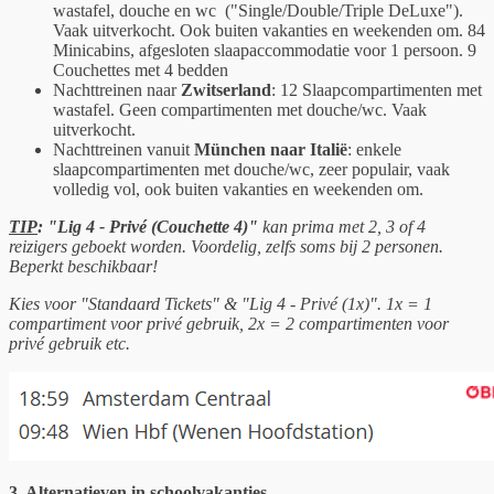
wastafel, douche en wc ("Single/Double/Triple DeLuxe").
Vaak uitverkocht. Ook buiten vakanties en weekenden om. 84
Minicabins, afgesloten slaapaccommodatie voor 1 persoon. 9
Couchettes met 4 bedden
Nachttreinen naar
Zwitserland
: 12 Slaapcompartimenten met
wastafel. Geen compartimenten met douche/wc. Vaak
uitverkocht.
Nachttreinen vanuit
München naar Italië
: enkele
slaapcompartimenten met douche/wc, zeer populair, vaak
volledig vol, ook buiten vakanties en weekenden om.
TIP
: "Lig 4 - Privé (Couchette 4)"
kan prima met 2, 3 of 4
reizigers geboekt worden. Voordelig, zelfs soms bij 2 personen.
Beperkt beschikbaar!
Kies voor "Standaard Tickets" & "Lig 4 - Privé (1x)". 1x = 1
compartiment voor privé gebruik, 2
x = 2 compartimenten voor
privé gebruik etc.
3. Alternatieven in schoolvakanties