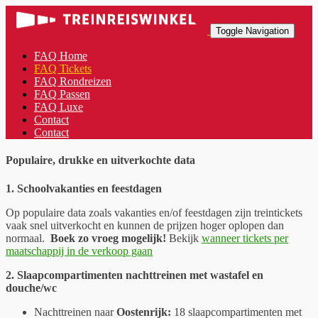
Toggle Navigation
FAQ Home
FAQ Tickets
FAQ Rondreizen
FAQ Passen
FAQ Luxe
Contact
Contact
Populaire, drukke en uitverkochte data
1. Schoolvakanties en feestdagen
Op populaire data zoals vakanties en/of feestdagen zijn treintickets
vaak snel uitverkocht en kunnen de prijzen hoger oplopen dan
normaal.
Boek zo vroeg mogelijk!
Bekijk
wanneer tickets per
maatschappij in de verkoop gaan
2. Slaapcompartimenten nachttreinen met wastafel en
douche/wc
Nachttreinen naar
Oostenrijk:
18 slaapcompartimenten met